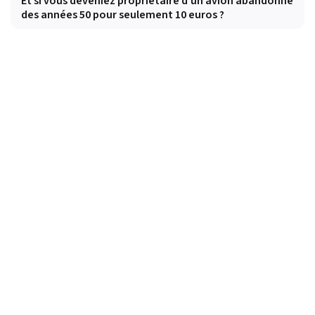
Et si vous deveniez propriétaire d'un avion abandonné
des années 50 pour seulement 10 euros ?