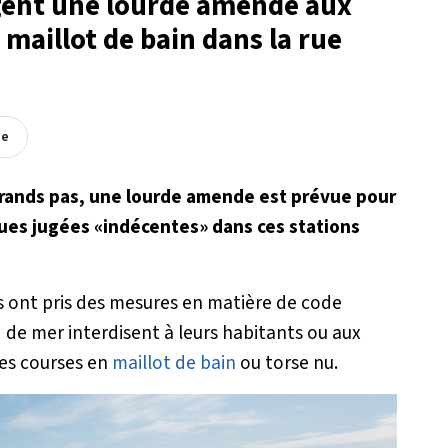
ligent une lourde amende aux
maillot de bain dans la rue
ée
grands pas, une lourde amende est prévue pour
ues jugées «indécentes» dans ces stations
s ont pris des mesures en matière de code
d de mer interdisent à leurs habitants ou aux
ses courses en
maillot de bain
ou torse nu.