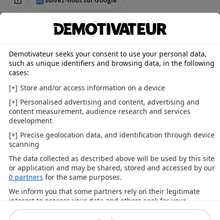
Suivez-nous sur Google
À lire aussi
Suite aux terribles incendies, des milliers de Français
ont envoyé leur candidature pour devenir pompiers
volontaires
“C'était grave” : ce jouet à la mode explose au visage
d'un enfant de 8 ans, il est brûlé au deuxième degré