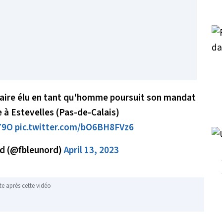
 maire élu en tant qu'homme poursuit son mandat
 à Estevelles (Pas-de-Calais)
79O
pic.twitter.com/bO6BH8FVz6
rd (@fbleunord)
April 13, 2023
te après cette vidéo