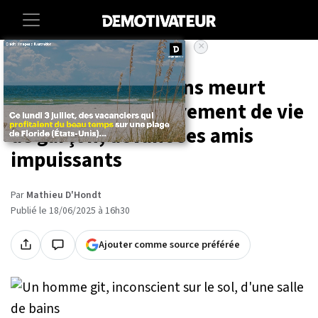
×
Accueil
Societe
Lifestyle
Un Français de 29 ans meurt
pendant son enterrement de vie
de garçon, devant ses amis
impuissants
Par
Mathieu D'Hondt
Publié le 18/06/2025 à 16h30
Ajouter comme source préférée