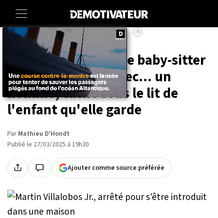
×
Accueil
Societe
Lifestyle
« Un monstre » : une baby-sitter
tombe nez à nez avec... un
homme, caché sous le lit de
l'enfant qu'elle garde
Par
Mathieu D'Hondt
Publié le 27/03/2025 à 19h30
Ajouter comme source préférée