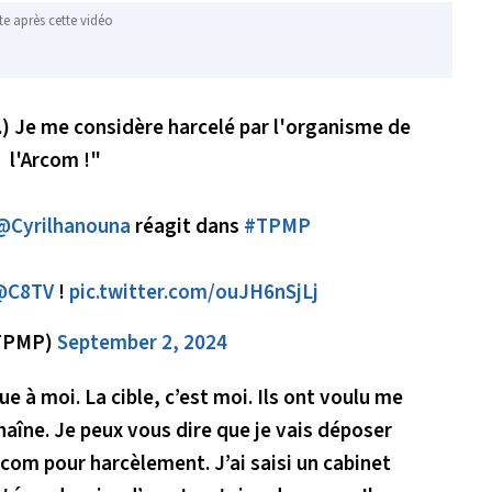
te après cette vidéo
(...) Je me considère harcelé par l'organisme de
l'Arcom !"
@Cyrilhanouna
réagit dans
#TPMP
@C8TV
!
pic.twitter.com/ouJH6nSjLj
TPMP)
September 2, 2024
e à moi. La cible, c’est moi. Ils ont voulu me
chaîne. Je peux vous dire que je vais déposer
rcom pour harcèlement. J’ai saisi un cabinet