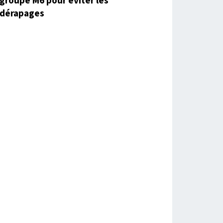
groupe M6 pour éviter les
dérapages