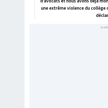
d’avocats et nous avons déjà mont
une extrême violence du collège d
décla
La suit