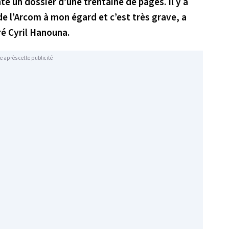
é un dossier d’une trentaine de pages. Il y a
e l’Arcom à mon égard et c’est très grave, a
ré Cyril Hanouna.
e après cette publicité