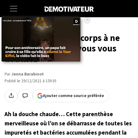
×
Accueil
Sante
Ces cinq parties du corps à ne
pas oublier quand vous vous
douchez
Par
Jenna Barabinot
Publié le 29/12/2021 à 15h30
Ajouter comme source préférée
Ah la douche chaude… Cette parenthèse
merveilleuse où l’on se débarrasse de toutes les
impuretés et bactéries accumulées pendant la