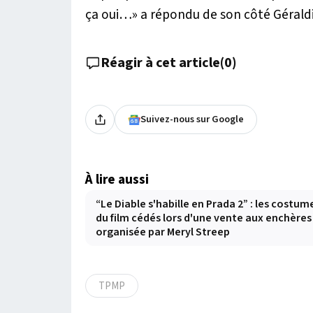
ça oui…»
a répondu de son côté Géraldi
Réagir à cet article
(
0
)
Suivez-nous sur Google
À lire aussi
“Le Diable s'habille en Prada 2” : les costum
du film cédés lors d'une vente aux enchères
organisée par Meryl Streep
TPMP