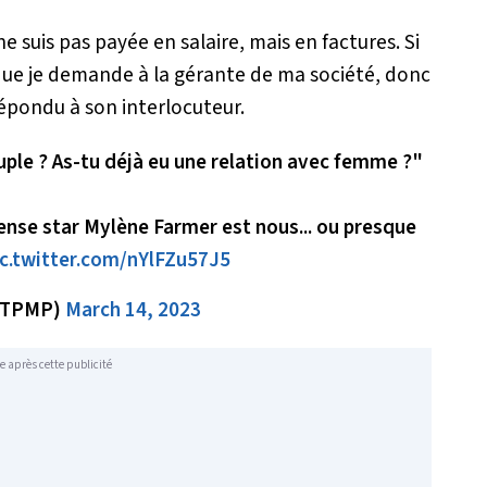
ne suis pas payée en salaire, mais en factures. Si
 que je demande à la gérante de ma société, donc
 répondu à son interlocuteur.
ouple ? As-tu déjà eu une relation avec femme ?"
ense star Mylène Farmer est nous... ou presque
ic.twitter.com/nYlFZu57J5
@TPMP)
March 14, 2023
e après cette publicité