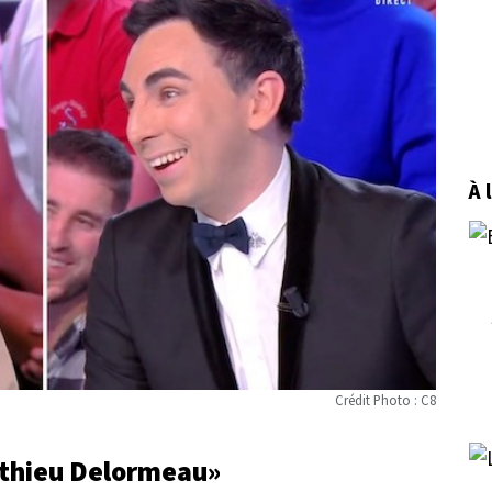
À 
Crédit Photo : C8
athieu Delormeau»