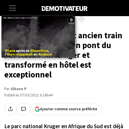
×
Accueil
Societe
Voyage
Afrique du Sud : cet ancien train
de luxe arrêté sur un pont du
Parc national Kruger et
transformé en hôtel est
exceptionnel
Par
Albane P
Publié le 07/03/2021 à 16h44
Ajouter comme source préférée
Le parc national Kruger en Afrique du Sud est déjà