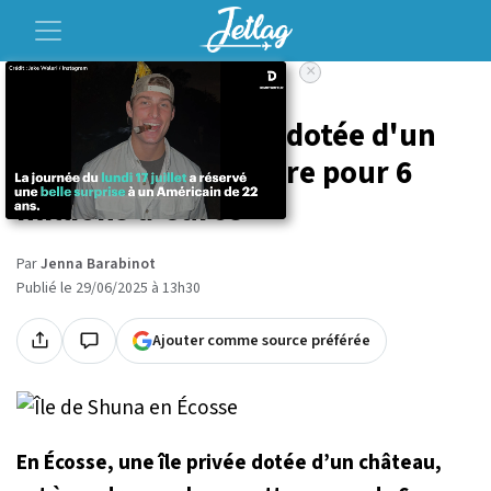
×
Accueil
Voyage
Cette île écossaise, dotée d'un
château, est à vendre pour 6
millions d'euros
Par
Jenna Barabinot
Publié le 29/06/2025 à 13h30
Ajouter comme source préférée
En Écosse, une île privée dotée d’un château,