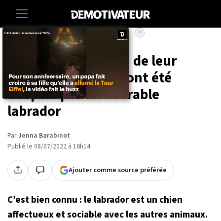
×
Accueil
Societe
Animaux
Après la disparition de leur
mère, 15 canetons ont été
adoptés par un adorable
labrador
Par
Jenna Barabinot
Publié le 08/07/2022 à 16h14
Ajouter comme source préférée
C’est bien connu : le labrador est un chien
affectueux et sociable avec les autres animaux.