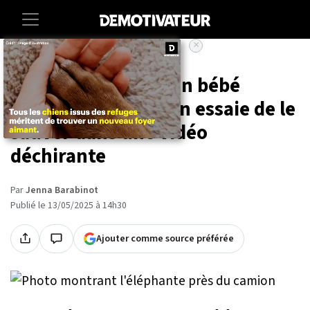
×
Accueil
Societe
Animaux
Un camion écrase un bébé
éléphant, sa maman essaie de le
sauver dans une vidéo
déchirante
Par
Jenna Barabinot
Publié le 13/05/2025 à 14h30
Ajouter comme source préférée