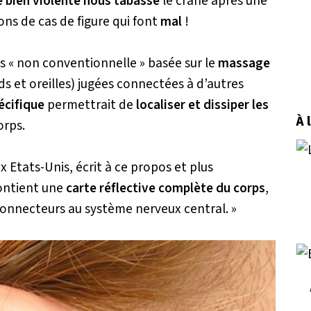
 bien violente nous tabasse
le crâne après une
ions de cas de figure qui font
mal
!
s « non conventionnelle » basée sur le
massage
ds et oreilles) jugées connectées à d’autres
écifique
permettrait de
localiser et dissiper les
À 
orps.
x Etats-Unis, écrit à ce propos et plus
contient une
carte réflective complète du corps
,
connecteurs au système nerveux central. »