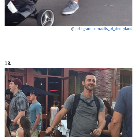
@
instagram.com/dilfs_of_disneyland
18.