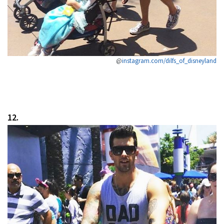
@
instagram.com/dilfs_of_disneyland
12.