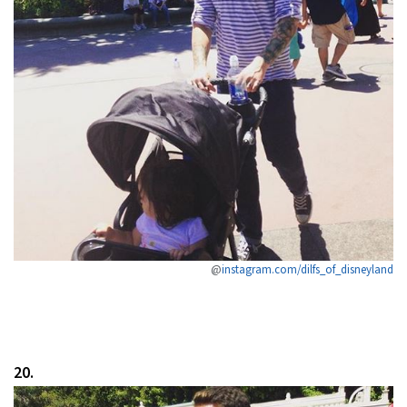
@
instagram.com/dilfs_of_disneyland
20.