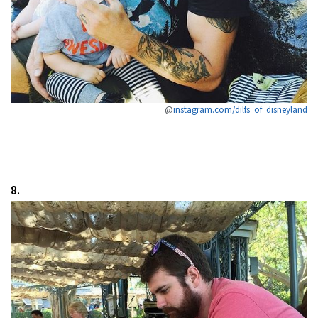
@
instagram.com/dilfs_of_disneyland
8.