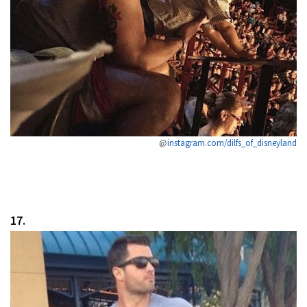
@
instagram.com/dilfs_of_disneyland
17.