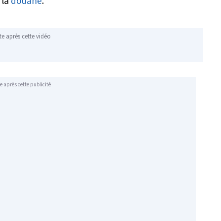
 la
douane
.
te après cette vidéo
e après cette publicité