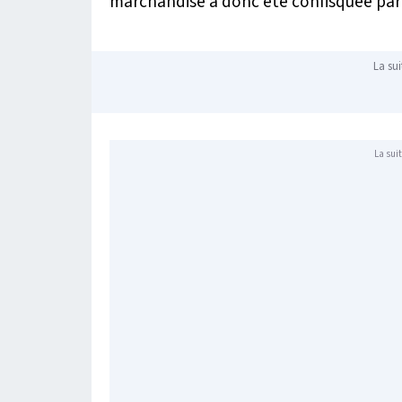
marchandise a donc été confisquée par
La sui
La suit