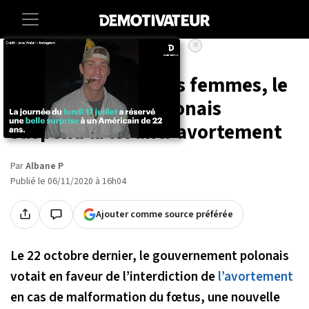
×
Accueil
Societe
Sante
Face à la gronde des femmes, le
gouvernement polonais
suspend la loi anti-avortement
Par
Albane P
Publié le 06/11/2020 à 16h04
Ajouter comme source préférée
Le 22 octobre dernier, le gouvernement polonais
votait en faveur de l’interdiction de
l’avortement
en cas de malformation du fœtus, une nouvelle