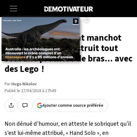
×
Accueil
Societe
High-tech
Génial : cet étudiant manchot
de 18 ans s'est construit tout
seul une prothèse de bras... avec
des Lego !
Par
Hugo Nikolov
Publié le 27/04/2018 à 17h49
Ajouter comme source préférée
Non dénué d’humour, en atteste le sobriquet qu’il
s’est lui-même attribué,
« Hand Solo »
, en