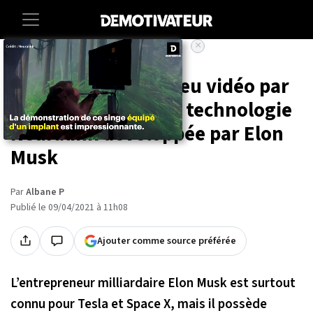
×
Accueil
Societe
High-tech
Ce singe joue à un jeu vidéo par
la pensée grâce à la technologie
Neuralink développée par Elon
Musk
Par
Albane P
Publié le 09/04/2021 à 11h08
Ajouter comme source préférée
L’entrepreneur milliardaire Elon Musk est surtout
connu pour Tesla et Space X, mais il possède