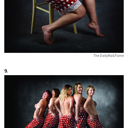
The DailyMail/Fame
9.