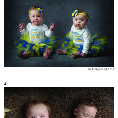
The DailyMail/Fame
3.