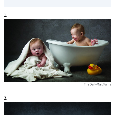
1.
The DailyMail/Fame
2.