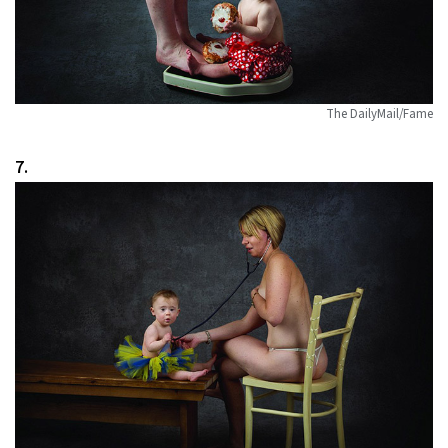
The DailyMail/Fame
7.