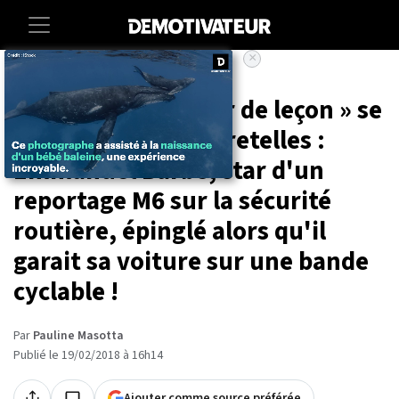
×
Accueil
Societe
Quand le « donneur de leçon » se
fait remonter les bretelles :
Emmanuel Barbe, star d'un
reportage M6 sur la sécurité
routière, épinglé alors qu'il
garait sa voiture sur une bande
cyclable !
Par
Pauline Masotta
Publié le 19/02/2018 à 16h14
Ajouter comme source préférée