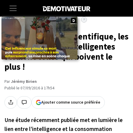
×
Accueil
Sciences
Sante
Selon une étude scientifique, les
femmes les plus intelligentes
seraient celles qui boivent le
plus !
Par
Jérémy Birien
Publié le 07/09/2016 à 17h54
Ajouter comme source préférée
Une étude récemment publiée met en lumière le
lien entre l’intelligence et la consommation