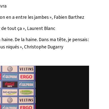
Evra
n en a entre les jambes »
, Fabien Barthez
r de tout ça »
, Laurent Blanc
a haine. De la haine. Dans ma tête, je pensais :
ous niqués »
, Christophe Dugarry