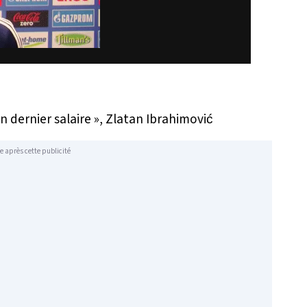
 dernier salaire »
, Zlatan Ibrahimović
e après cette publicité