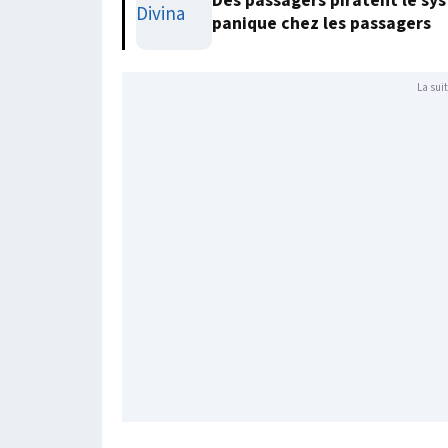
Des passagers piratent le sy
panique chez les passagers
La suit