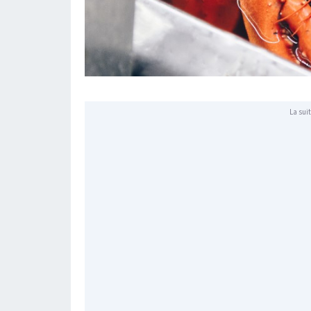
La suit