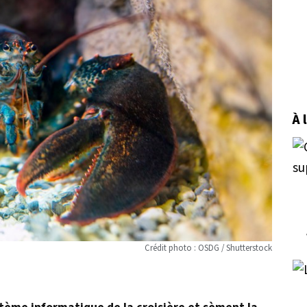
À 
Crédit photo : OSDG / Shutterstock