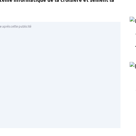
stème informatique de la croisière et sèment la
e après cette publicité