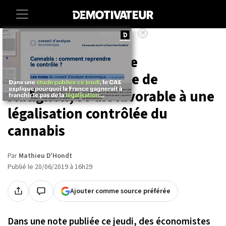
×
Accueil
Societe
Le Conseil d'analyse
économique, proche de
Matignon, se dit favorable à une
légalisation contrôlée du
cannabis
Par
Mathieu D'Hondt
Publié le 20/06/2019 à 16h29
Ajouter comme source préférée
Dans une note publiée ce jeudi, des économistes