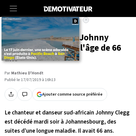
×
Accueil
Societe
Culture
Le « Zoulou blanc » Johnny
Clegg s'est éteint à l'âge de 66
ans
Par
Mathieu D'Hondt
Publié le 17/07/2019 à 16h13
Ajouter comme source préférée
Le chanteur et danseur sud-africain Johnny Clegg
est décédé mardi soir à Johannesbourg, des
suites d’une longue maladie. Il avait 66 ans.