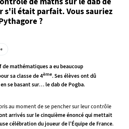
contrôle de maths sur le dab de
 s'il était parfait. Vous sauriez
Pythagore ?
ée
rof de mathématiques a eu beaucoup
ème
pour sa classe de 4
. Ses élèves ont dû
 en se basant sur… le dab de Pogba.
urpris au moment de se pencher sur leur contrôle
sont arrivés sur le cinquième énoncé qui mettait
use célébration du joueur de l’Équipe de France
.