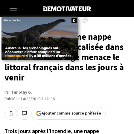
×
Accueil
Societe
Environnement
Grande America : une nappe
d'hydrocarbures localisée dans
la zone du naufrage menace le
littoral français dans les jours à
venir
Par
Timothy G.
Publié le 14/03/2019 à 12h06
Ajouter comme source préférée
Trois jours après l’incendie, une nappe