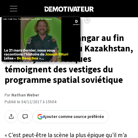
×
Accueil
Culture
Perdues dans un hangar au fin
fond des steppes du Kazakhstan,
d'incroyables reliques
témoignent des vestiges du
programme spatial soviétique
Par
Nathan Weber
Publié le 04/12/2017 à 15h04
Ajouter comme source préférée
« C’est peut-être la scène la plus épique qu’il m’a