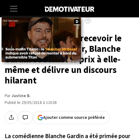
×
Accueil
Insolite
Première femme à recevoir le
Molière de l'humour, Blanche
Gardin se remet le prix à elle-
même et délivre un discours
hilarant
Par
Justine B.
Publié le 29/05/2018 à 11h38
Ajouter comme source préférée
La comédienne Blanche Gardin a été primée pour