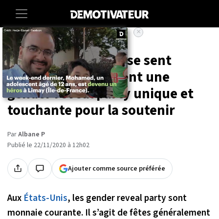
×
Accueil
Societe
Insolite
Leur fille de 17 ans se sent
garçon, ils organisent une
gender reveal party unique et
touchante pour la soutenir
Par
Albane P
Publié le 22/11/2020 à 12h02
Ajouter comme source préférée
Aux
États-Unis
, les gender reveal party sont
monnaie courante. Il s’agit de fêtes généralement