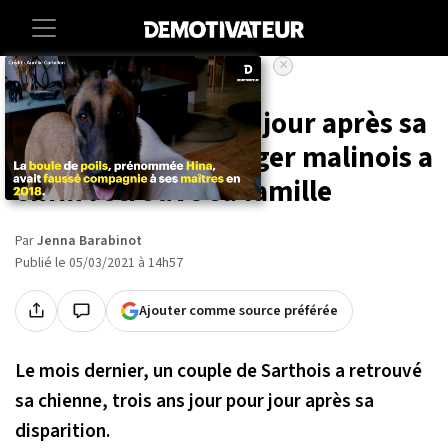
×
Accueil
Societe
Animaux
Trois ans jour pour jour après sa
disparition, un berger malinois a
enfin retrouvé sa famille
Par
Jenna Barabinot
Publié le 05/03/2021 à 14h57
Ajouter comme source préférée
Le mois dernier, un couple de Sarthois a retrouvé
sa chienne, trois ans jour pour jour après sa
disparition.