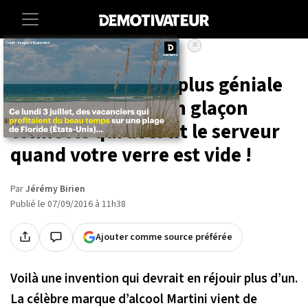
×
Accueil
Insolite
High-tech
Voici l'invention la plus géniale
pour les soirées : un glaçon
connecté qui avertit le serveur
quand votre verre est vide !
Par
Jérémy Birien
Publié le 07/09/2016 à 11h38
Ajouter comme source préférée
Voilà une invention qui devrait en réjouir plus d’un.
La célèbre marque d’alcool Martini vient de