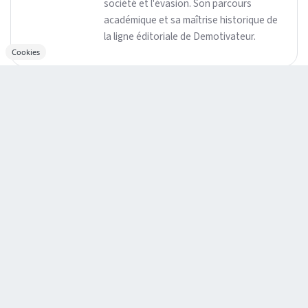
société et l'évasion. Son parcours
académique et sa maîtrise historique de
la ligne éditoriale de Demotivateur.
Cookies
À lire aussi
L’homme soupçonné d’avoir jeté un garçon
de 3 ans dans l'enclos des crocodiles a été
remis en liberté
Un zoo indien accusé d’avoir brûlé vif un
chacal s’étant échappé de son enclos