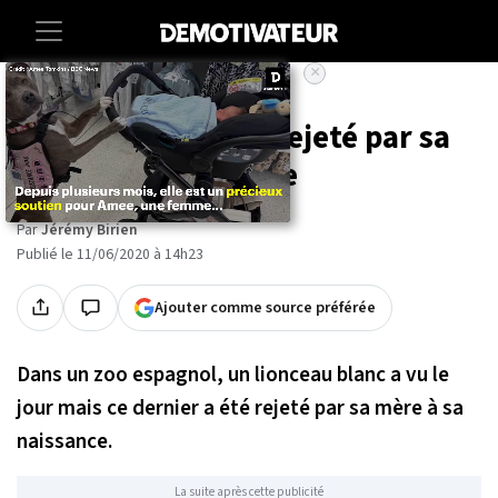
×
Accueil
Societe
Animaux
Un lionceau blanc rejeté par sa
mère à sa naissance
Par
Jérémy Birien
Publié le 11/06/2020 à 14h23
Ajouter comme source préférée
Dans un zoo espagnol, un lionceau blanc a vu le
jour mais ce dernier a été rejeté par sa mère à sa
naissance.
La suite après cette publicité