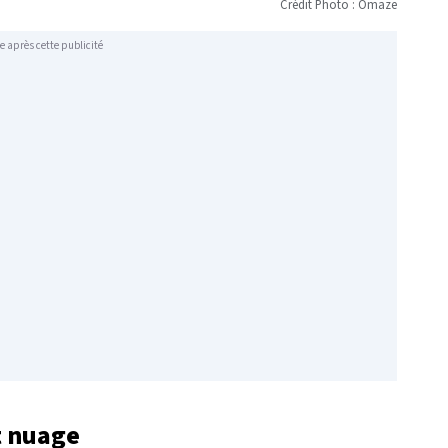
Crédit Photo : Omaze
e après cette publicité
t nuage