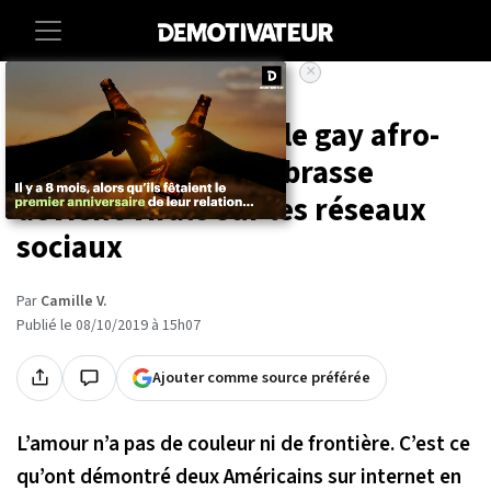
×
Accueil
Societe
La photo d'un couple gay afro-
américain qui s'embrasse
devient virale sur les réseaux
sociaux
Par
Camille V.
Publié le 08/10/2019 à 15h07
Ajouter comme source préférée
L’amour n’a pas de couleur ni de frontière. C’est ce
qu’ont démontré deux Américains sur internet en