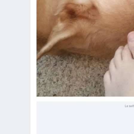
La suit