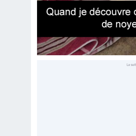
La suit