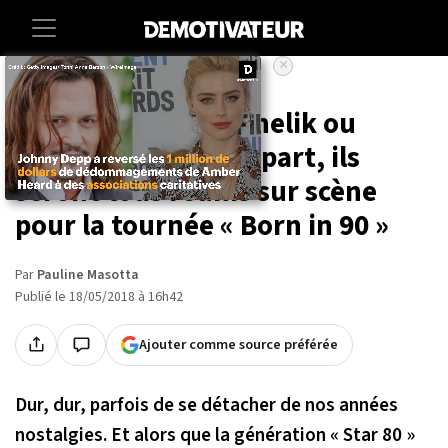
×
Accueil
Entertainment
Musique
Lââm, Larusso, Menelik ou
encore les Worlds Apart, ils
seront tous réunis sur scène
pour la tournée « Born in 90 »
Par
Pauline Masotta
Publié le 18/05/2018 à 16h42
Ajouter comme source préférée
Dur, dur, parfois de se détacher de nos années
nostalgies. Et alors que la génération « Star 80 »