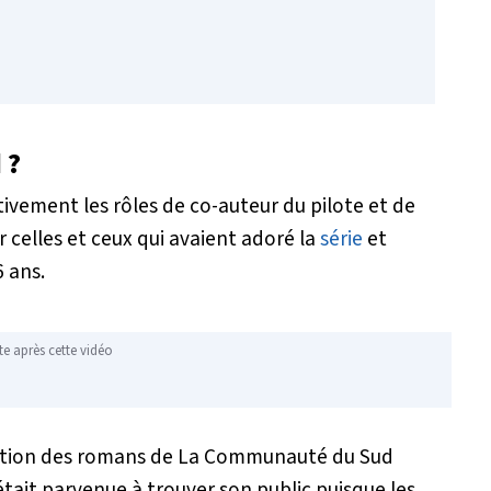
 ?
ivement les rôles de co-auteur du pilote et de
r celles et ceux qui avaient adoré la
série
et
6 ans.
te après cette vidéo
tation des romans de La Communauté du Sud
était parvenue à trouver son public puisque les