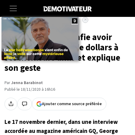
×
Accueil
Societe
Entertainment
George Clooney confie avoir
donné 14 millions de dollars à
ses meilleurs amis et explique
son geste
Par
Jenna Barabinot
Publié le 18/11/2020 à 16h16
Ajouter comme source préférée
Le 17 novembre dernier, dans une interview
accordée au magazine américain GQ, George