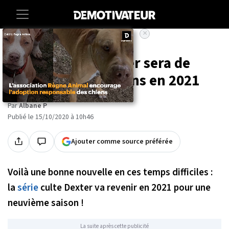
×
Accueil
Entertainment
Series
La série culte Dexter sera de
retour sur vos écrans en 2021
Par
Albane P
Publié le 15/10/2020 à 10h46
Ajouter comme source préférée
Voilà une bonne nouvelle en ces temps difficiles :
la
série
culte Dexter va revenir en 2021 pour une
neuvième saison !
La suite après cette publicité