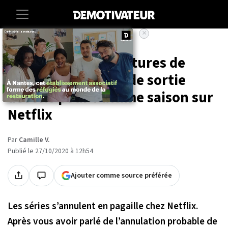
×
Accueil
Entertainment
Series
Les Nouvelles aventures de
Sabrina : une date de sortie
dévoilé pour l'ultime saison sur
Netflix
Par
Camille V.
Publié le 27/10/2020 à 12h54
Ajouter comme source préférée
Les séries s’annulent en pagaille chez Netflix.
Après vous avoir parlé de l’annulation probable de