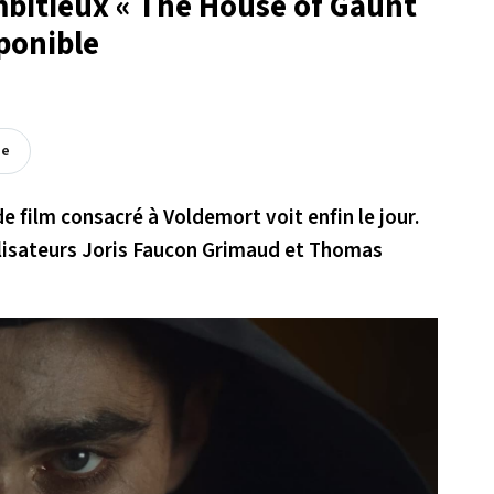
ambitieux « The House of Gaunt
ponible
ée
de film consacré à Voldemort voit enfin le jour.
alisateurs Joris Faucon Grimaud et Thomas