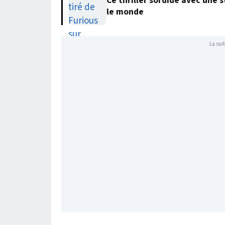
Ce thriller sordide avec une 
le monde
La suit