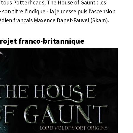
, tous Potterheads,
The House of Gaunt : les
on titre l’indique - la jeunesse puis l’ascension
médien français Maxence Danet-Fauvel (
Skam
).
projet franco-britannique