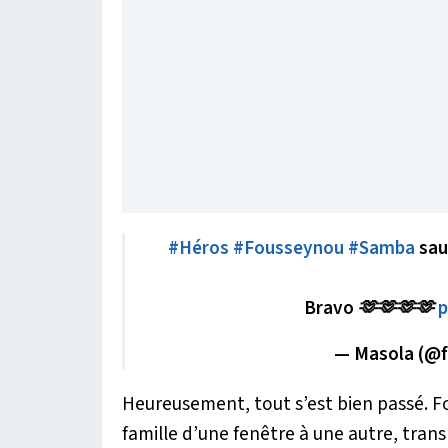
#Héros
#Fousseynou
#Samba
sau
Bravo 🫶🫶🫶🫶
p
— Masola (@f
Heureusement, tout s’est bien passé. Fo
famille d’une fenêtre à une autre, trans