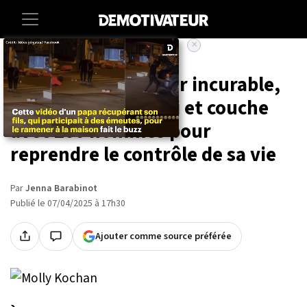
×
Accueil
Lifestyle
Atteinte d'un cancer incurable,
elle quitte son mari et couche
avec 200 hommes pour
reprendre le contrôle de sa vie
Par
Jenna Barabinot
Publié le 07/04/2025 à 17h30
Ajouter comme source préférée