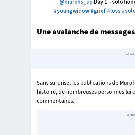
@murphs_up
Day 1 - solo h
#youngwidow
#grief
#loss
#solo
Une avalanche de messages 
La sui
Sans surprise, les publications de Murp
histoire, de nombreuses personnes lui 
commentaires.
La suit