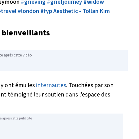
oneymoon
#grieving
#griefjourney
#widow
travel
#london
#fyp
Aesthetic - Tollan Kim
bienveillants
te après cette vidéo
hy ont ému les
internautes
. Touchées par son
ont témoigné leur soutien dans l'espace des
e après cette publicité