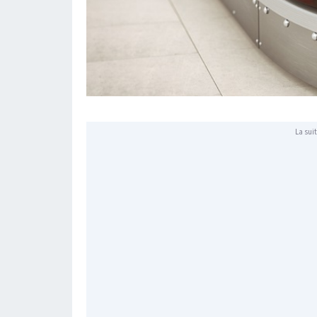
La suit