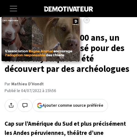
×
Accueil
Sciences
Pérou : vieux de 3 000 ans, un
passage secret utilisé pour des
rituels mystiques a été
découvert par des archéologues
Par
Mathieu D'Hondt
Publié le 04/07/2022 à 15h56
Ajouter comme source préférée
Cap sur l’Amérique du Sud et plus précisément
les Andes péruviennes, théâtre d’une