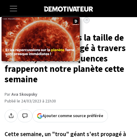
×
Accueil
Sciences
Un «trou» de 30 fois la taille de
la Terre s'est propagé à travers
le soleil, ses conséquences
frapperont notre planète cette
semaine
Par
Ava Skoupsky
Publié le 24/03/2023 à 21h30
Ajouter comme source préférée
Cette semaine, un "trou" géant s'est propagé à