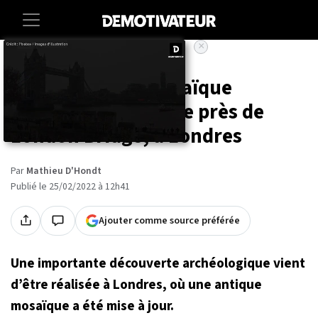
×
Accueil
Sciences
Une splendide mosaïque
romaine découverte près de
London Bridge, à Londres
Par
Mathieu D'Hondt
Publié le 25/02/2022 à 12h41
Ajouter comme source préférée
Une importante découverte archéologique vient
d’être réalisée à Londres, où une antique
mosaïque a été mise à jour.